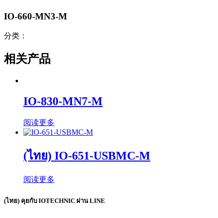
IO-660-MN3-M
分类：
相关产品
IO-830-MN7-M
阅读更多
(ไทย) IO-651-USBMC-M
阅读更多
(ไทย) คุยกับ IOTECHNIC ผ่าน LINE