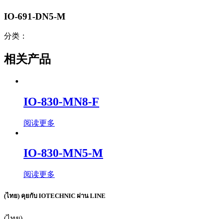
IO-691-DN5-M
分类：
相关产品
IO-830-MN8-F
阅读更多
IO-830-MN5-M
阅读更多
(ไทย) คุยกับ IOTECHNIC ผ่าน LINE
(ไทย)